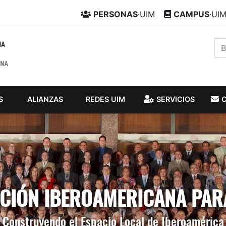
PERSONAS
·UIM
CAMPUS
·UI
S
ALIANZAS
REDES UIM
SERVICIOS
IÓN IBEROAMERICANA PAR
Construyendo el Espacio Local de Iberoamérica