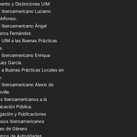
ento y Distinciones UIM
 Iberoamericano Luciano
 Alfonso.
 Iberoamericano Ángel
teros Fernández.
 UIM a las Buenas Prácticas
s.
 Iberoamericano Enrique
uez García.
 a Buenas Prácticas Locales en
.
 Iberoamericano Alexis de
ville.
s Iberoamericanos a la
cación Pública.
igación y Publicaciones
sos Iberoamericanos
es de Género
tros de Autoridades