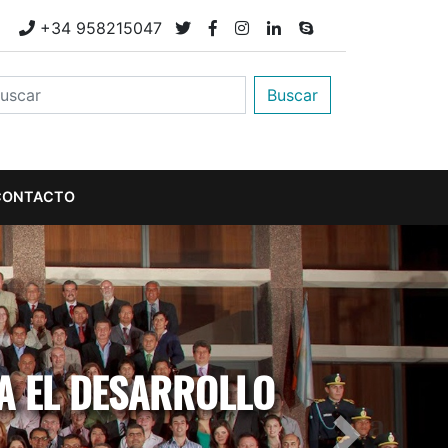
M
+34 958215047
Buscar
CONTACTO
A EL DESARROLLO
Next