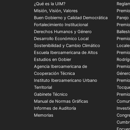
¿Qué es la UIM?
Reglam
Misión, Visión, Valores
Premio
Buen Gobierno y Calidad Democrática
Parejo
Fortalecimiento Institucional
Premio
Derechos Humanos y Género
Balles
Desarrollo Económico Local
Premio
Sostenibilidad y Cambio Climático
Locale
Escuela Iberoamericana de Altos
Premio
Estudios en Gobier
Rodríg
Agencia Iberoamericana de
Premio
Cooperación Técnica
Género
Instituto Iberoamericano Urbano
Premio
Territorial
Tocque
Gabinete Técnico
Premio
Manual de Normas Gráficas
Comuni
Informes de Auditoría
Invest
Memorias
Congre
Cumbr
Encuen