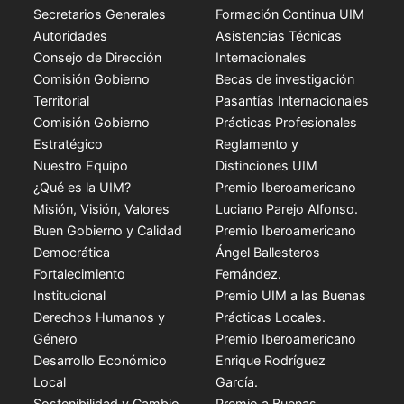
Secretarios Generales
Formación Continua UIM
Autoridades
Asistencias Técnicas
Consejo de Dirección
Internacionales
Comisión Gobierno
Becas de investigación
Territorial
Pasantías Internacionales
Comisión Gobierno
Prácticas Profesionales
Estratégico
Reglamento y
Nuestro Equipo
Distinciones UIM
¿Qué es la UIM?
Premio Iberoamericano
Misión, Visión, Valores
Luciano Parejo Alfonso.
Buen Gobierno y Calidad
Premio Iberoamericano
Democrática
Ángel Ballesteros
Fortalecimiento
Fernández.
Institucional
Premio UIM a las Buenas
Derechos Humanos y
Prácticas Locales.
Género
Premio Iberoamericano
Desarrollo Económico
Enrique Rodríguez
Local
García.
Sostenibilidad y Cambio
Premio a Buenas