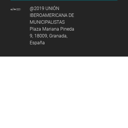
@2019 UNIÓN
IBEROAMERICANA DE
MUNICIPALISTAS
Plaza Mariana Pineda
9, 18009, Granada,
España